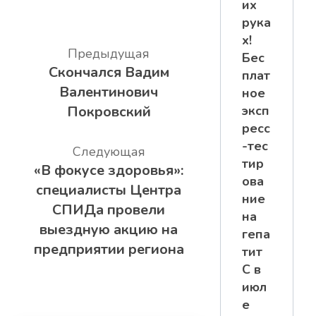
их
рука
х!
Предыдущая
Бес
Скончался Вадим
плат
Валентинович
ное
Покровский
эксп
ресс
-тес
Следующая
тир
«В фокусе здоровья»:
ова
специалисты Центра
ние
СПИДа провели
на
выездную акцию на
гепа
предприятии региона
тит
С в
июл
е