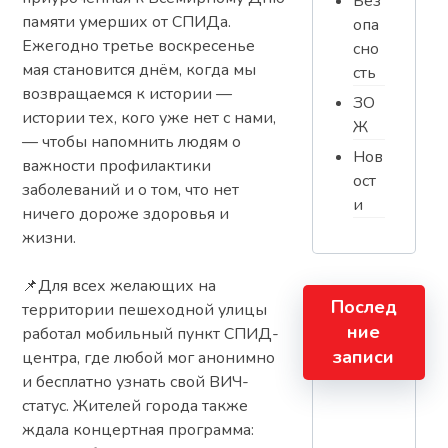
Без
памяти умерших от СПИДа.
опа
Ежегодно третье воскресенье
сно
мая становится днём, когда мы
сть
возвращаемся к истории —
ЗО
истории тех, кого уже нет с нами,
Ж
— чтобы напомнить людям о
Нов
важности профилактики
ост
заболеваний и о том, что нет
и
ничего дороже здоровья и
жизни.
📌Для всех желающих на
Послед
территории пешеходной улицы
ние
работал мобильный пункт СПИД-
записи
центра, где любой мог анонимно
и бесплатно узнать свой ВИЧ-
статус. Жителей города также
ждала концертная программа: