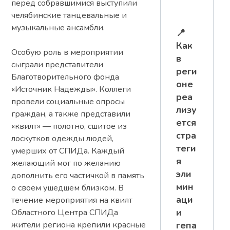
перед собравшимися выступили
челябинские танцевальные и
музыкальные ансамбли.
📍
Как
Особую роль в мероприятии
в
сыграли представители
реги
Благотворительного фонда
оне
«Источник Надежды». Коллеги
реа
провели социальные опросы
лизу
граждан, а также представили
ется
«квилт» — полотно, сшитое из
стра
лоскутков одежды людей,
теги
умерших от СПИДа. Каждый
я
желающий мог по желанию
эли
дополнить его частичкой в память
мин
о своем ушедшем близком. В
аци
течение мероприятия на квилт
и
Областного Центра СПИДа
жители региона крепили красные
гепа