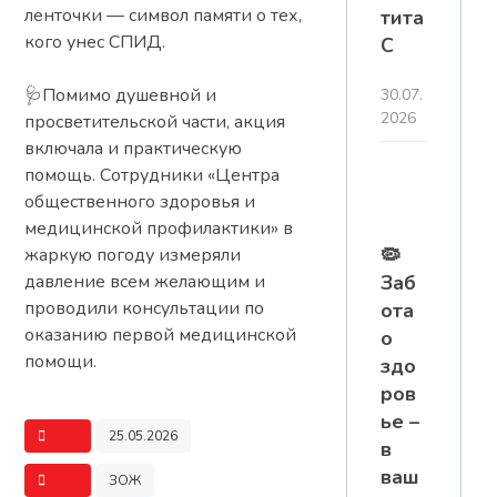
ленточки — символ памяти о тех,
тита
кого унес СПИД.
С
🩺Помимо душевной и
30.07.
2026
просветительской части, акция
включала и практическую
помощь. Сотрудники «Центра
общественного здоровья и
медицинской профилактики» в
🦠
жаркую погоду измеряли
давление всем желающим и
Заб
проводили консультации по
ота
оказанию первой медицинской
о
помощи.
здо
ров
ье –
25.05.2026
в
ваш
ЗОЖ