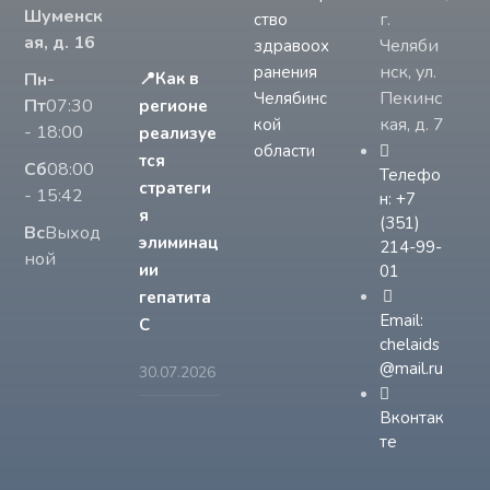
Шуменск
г.
ство
ая, д. 16
Челяби
здравоох
нск, ул.
ранения
Пн-
📍Как в
Пекинс
Челябинс
Пт
07:30
регионе
кая, д. 7
кой
- 18:00
реализуе
области
тся
Сб
08:00
Телефо
стратеги
- 15:42
н: +7
я
(351)
Вс
Выход
элиминац
214-99-
ной
ии
01
гепатита
Email:
С
chelaids
@mail.ru
30.07.2026
Вконтак
те