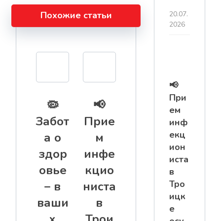
Похожие статьи
20.07.
2026
📢
При
🦠
📢
ем
Забот
Прие
инф
екц
а о
м
ион
здор
инфе
иста
овье
кцио
в
Тро
– в
ниста
ицк
ваши
в
е
х
Трои