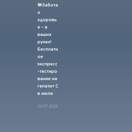
🦠Забота
о
здоровь
е – в
ваших
руках!
Бесплатн
ое
экспресс
-тестиро
вание на
гепатит С
в июле
20.07.2026