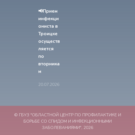
📢Прием
инфекци
ониста в
Троицке
осуществ
ляется
по
вторника
м
20.07.2026
© ГБУЗ "ОБЛАСТНОЙ ЦЕНТР ПО ПРОФИЛАКТИКЕ И
БОРЬБЕ СО СПИДОМ И ИНФЕКЦИОННЫМИ
ЗАБОЛЕВАНИЯМИ", 2026