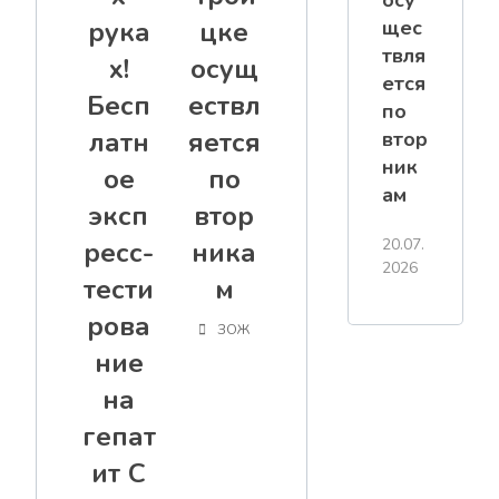
осу
рука
цке
щес
твля
х!
осущ
ется
Бесп
ествл
по
латн
яется
втор
ник
ое
по
ам
эксп
втор
20.07.
ресс-
ника
2026
тести
м
рова
ЗОЖ
ние
на
гепат
ит С