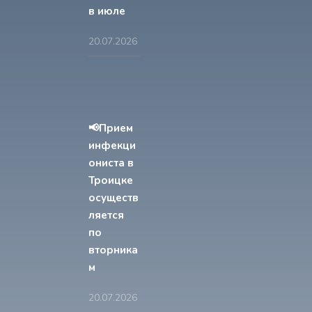
в июле
20.07.2026
📢Прием
инфекци
ониста в
Троицке
осуществ
ляется
по
вторника
м
20.07.2026