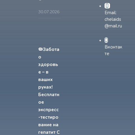
30.07.2026
Email:
chelaids
@mail.ru
Вконтак
🦠Забота
те
о
здоровь
е – в
ваших
руках!
Бесплатн
ое
экспресс
-тестиро
вание на
гепатит С