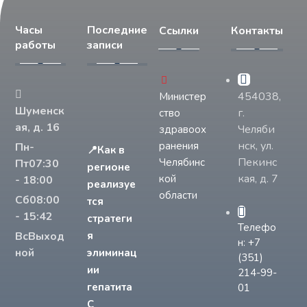
Часы
Последние
Ссылки
Контакты
работы
записи
454038,
Министер
Шуменск
г.
ство
ая, д. 16
Челяби
здравоох
нск, ул.
ранения
Пн-
📍Как в
Пекинс
Челябинс
Пт
07:30
регионе
кая, д. 7
кой
- 18:00
реализуе
области
Сб
08:00
тся
- 15:42
стратеги
Телефо
Вс
Выход
я
н: +7
ной
элиминац
(351)
ии
214-99-
гепатита
01
С