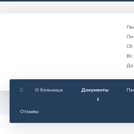
Пек
Пн
Сб
Вс:
До
О больнице
Документы
Па
Документы
План подготовки к отопительно
Отзывы