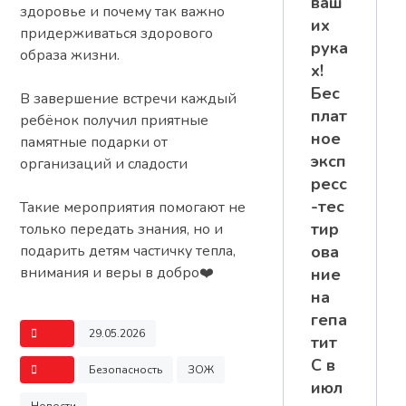
ваш
здоровье и почему так важно
их
придерживаться здорового
рука
образа жизни.
х!
Бес
В завершение встречи каждый
плат
ребёнок получил приятные
ное
памятные подарки от
эксп
организаций и сладости
ресс
-тес
Такие мероприятия помогают не
тир
только передать знания, но и
ова
подарить детям частичку тепла,
внимания и веры в добро❤️
ние
на
гепа
29.05.2026
тит
С в
Безопасность
ЗОЖ
июл