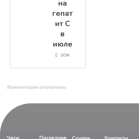
на
гепат
ит С
в
июле
ЗОЖ
Комментарии отключены
Часы
Последние
Ссылки
Контакты