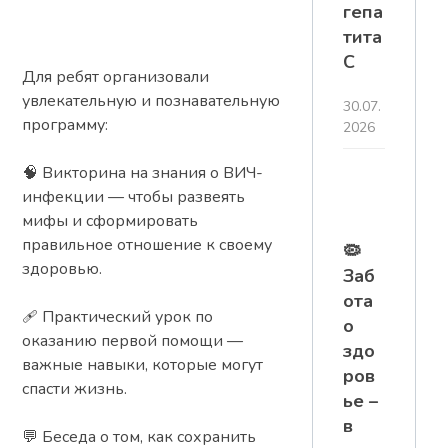
гепа
тита
С
Для ребят организовали
увлекательную и познавательную
30.07.
программу:
2026
🧠 Викторина на знания о ВИЧ-
инфекции — чтобы развеять
мифы и сформировать
правильное отношение к своему
🦠
здоровью.
Заб
ота
🩹 Практический урок по
о
оказанию первой помощи —
здо
важные навыки, которые могут
ров
спасти жизнь.
ье –
в
💬 Беседа о том, как сохранить