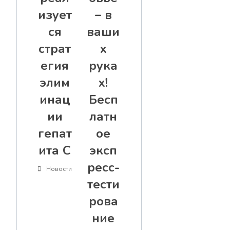
изует
– в
ся
ваши
страт
х
егия
рука
элим
х!
инац
Бесп
ии
латн
гепат
ое
ита С
эксп
ресс-
Новости
тести
рова
ние