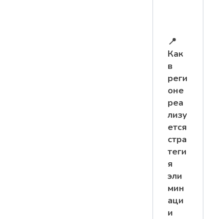
📍
Как
в
реги
оне
реа
лизу
ется
стра
теги
я
эли
мин
аци
и