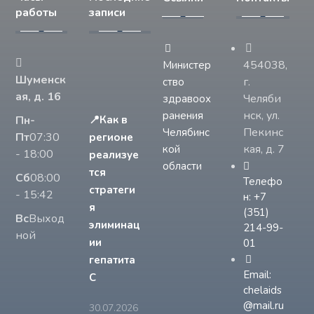
работы
записи
454038,
Министер
Шуменск
г.
ство
ая, д. 16
Челяби
здравоох
нск, ул.
ранения
Пн-
📍Как в
Пекинс
Челябинс
Пт
07:30
регионе
кая, д. 7
кой
- 18:00
реализуе
области
тся
Сб
08:00
Телефо
стратеги
- 15:42
н: +7
я
(351)
Вс
Выход
элиминац
214-99-
ной
ии
01
гепатита
Email:
С
chelaids
@mail.ru
30.07.2026