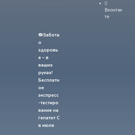
Вконтак
те
🦠Забота
о
здоровь
е – в
ваших
руках!
Бесплатн
ое
экспресс
-тестиро
вание на
гепатит С
в июле