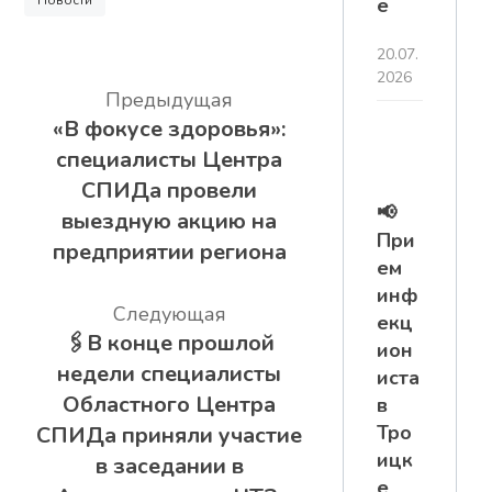
Новости
е
20.07.
2026
Предыдущая
«В фокусе здоровья»:
специалисты Центра
СПИДа провели
📢
выездную акцию на
При
предприятии региона
ем
инф
Следующая
екц
🖇️В конце прошлой
ион
недели специалисты
иста
Областного Центра
в
Тро
СПИДа приняли участие
ицк
в заседании в
е