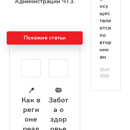
Администрации ЧТЗ.
осу
щес
твля
ется
по
Похожие статьи
втор
ник
ам
20.07.
2026
📍
🦠
Как в
Забот
реги
а о
оне
здор
реал
овье