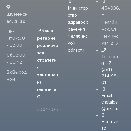
454038,
Министер
Шуменск
г.
ство
ая, д. 16
Челяби
здравоох
нск, ул.
ранения
Пн-
📍Как в
Пекинс
Челябинс
Пт
07:30
регионе
кая, д. 7
кой
- 18:00
реализуе
области
тся
Сб
08:00
Телефо
стратеги
- 15:42
н: +7
я
(351)
Вс
Выход
элиминац
214-99-
ной
ии
01
гепатита
Email:
С
chelaids
@mail.ru
30.07.2026
Вконтак
те