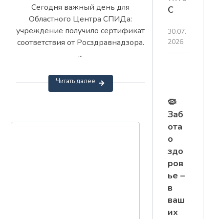
Сегодня важный день для
С
Областного Центра СПИДа:
учреждение получило сертификат
30.07.
соответствия от Росздравнадзора.
2026
...
Читать далее
🦠
Заб
ота
о
здо
ров
ье –
в
ваш
их