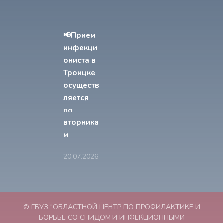
📢Прием
инфекци
ониста в
Троицке
осуществ
ляется
по
вторника
м
20.07.2026
© ГБУЗ "ОБЛАСТНОЙ ЦЕНТР ПО ПРОФИЛАКТИКЕ И
БОРЬБЕ СО СПИДОМ И ИНФЕКЦИОННЫМИ