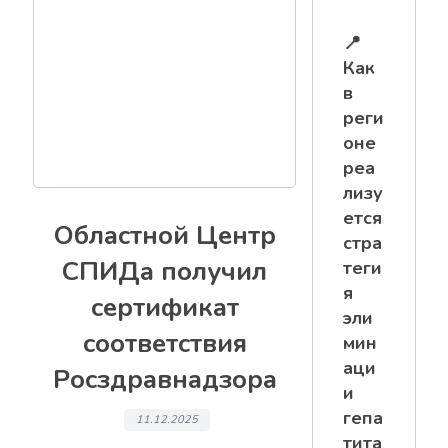
📍
Как
в
реги
оне
реа
лизу
ется
Областной Центр
стра
СПИДа получил
теги
я
сертификат
эли
соответствия
мин
аци
Росздравнадзора
и
гепа
11.12.2025
тита