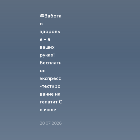
🦠Забота
о
здоровь
е – в
ваших
руках!
Бесплатн
ое
экспресс
-тестиро
вание на
гепатит С
в июле
20.07.2026