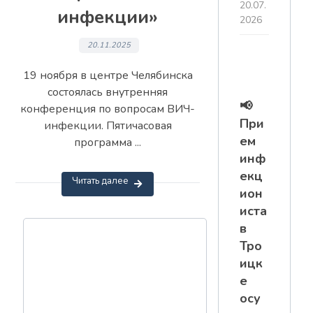
20.07.
инфекции»
2026
20.11.2025
19 ноября в центре Челябинска
состоялась внутренняя
📢
конференция по вопросам ВИЧ-
При
инфекции. Пятичасовая
ем
программа ...
инф
екц
Читать далее
ион
иста
в
Тро
ицк
е
осу