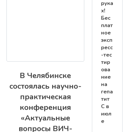
рука
х!
Бес
плат
ное
эксп
ресс
-тес
тир
ова
В Челябинске
ние
на
состоялась научно-
гепа
практическая
тит
конференция
С в
июл
«Актуальные
е
вопросы ВИЧ-