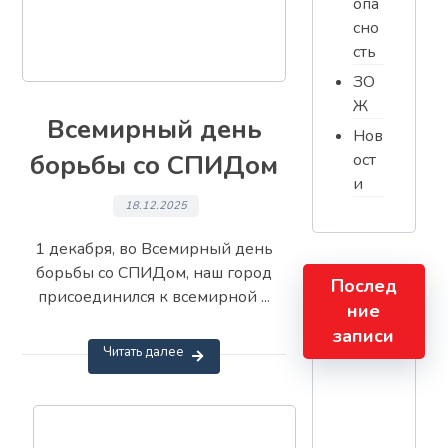
опа
сно
сть
ЗО
Ж
Всемирный день
Нов
борьбы со СПИДом
ост
и
18.12.2025
1 декабря, во Всемирный день
борьбы со СПИДом, наш город
Послед
присоединился к всемирной ...
ние
записи
Читать далее