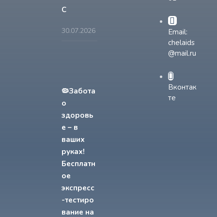
С
30.07.2026
Email:
chelaids
@mail.ru
Вконтак
🦠Забота
те
о
здоровь
е – в
ваших
руках!
Бесплатн
ое
экспресс
-тестиро
вание на