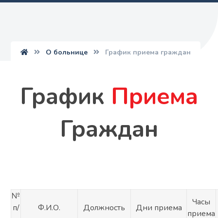
О больнице
График приема граждан
График
Приема
Граждан
№
Часы
п/
Ф.И.О.
Должность
Дни приема
приема