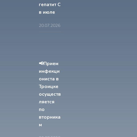
гепатит С
в июле
20.07.2026
📢Прием
инфекци
ониста в
Троицке
осуществ
ляется
по
вторника
м