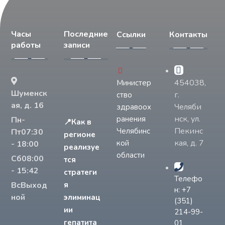
Часы
Последние
Ссылки
Контакты
работы
записи
454038,
Министер
Шуменск
г.
ство
ая, д. 16
Челяби
здравоох
нск, ул.
ранения
Пн-
📍Как в
Пекинс
Челябинс
Пт
07:30
регионе
кая, д. 7
кой
- 18:00
реализуе
области
Сб
08:00
тся
- 15:42
стратеги
Телефо
Вс
Выход
я
н: +7
ной
элиминац
(351)
ии
214-99-
гепатита
01